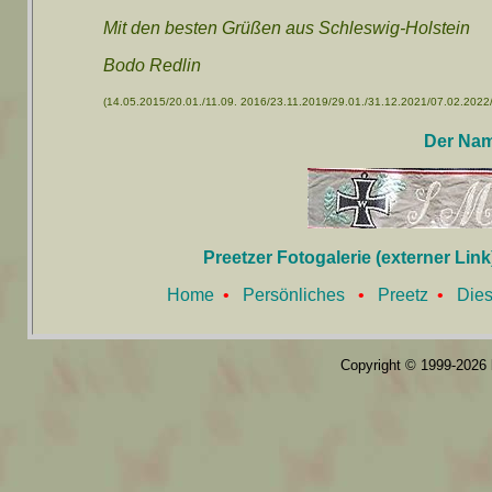
Mit den besten Grüßen aus Schleswig-Holstein
Bodo Redlin
(14.05.2015/20.01./11.09. 2016/23.11.2019/29.01./31.12.2021/07.02.2022
Der Nam
Preetzer Fotogalerie (externer Link
Home
•
Persönliches
•
Preetz
•
Dies
Copyright © 1999-2026