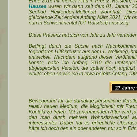
Ende 2015 mit meiner Frau in Preetz (Holstein)
Hauses
waren wir dann seit dem 01. Januar 20
Seebad Heikendorf-Möltenort wohnhaft. Di
gleichende Zeit endete Anfang März 2021. Wir or
nun in Schwentinental (OT Raisdorf) ansässig.
Diese Präsenz hat sich von Jahr zu Jahr veränder
Bedingt durch die Suche nach Nachkommen 
legendären Hilfskreuzer aus dem 1. Weltkrieg, ha
entwickelt. Nachdem aufgrund dieser Veröffent
konnte, habe ich Anfang 2010 die umfangr
abgespeckten Version, die später noch ergänzt 
wollte; eben so wie ich in etwa bereits Anfang 19
Beweggrund für die damalige persönliche Veröff
relativ neuen Medium, die Möglichkeit mit Fre
Kontakt zu treten. Mit zunehmendem Alter wird j
den man durch mehrere Wohnsitzwechsel au
interessanter. Dabei hat es erfreuliche Überr
hätte ich doch den ein oder anderen nur so in Erin