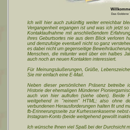
Willkommen
Das Goldene T
Ich will hier auch zukünftig weiter erreichbar b
Vergangenheit ergangen ist und was ich jetzt s
Kontaktaufnahme mit anschließendem Erfahrungs
ihres Geburtsortes nie aus dem Blick verloren 
und demzufolge eventuell nicht so ganz verstehen
es dabei nicht um gegenseitige Beweihräucherung
Menschen, die mitunter weit über ein halbes Jah
auch noch an neuen Kontakten interessiert.
Für Meinungsäußerungen, Grüße, Lebenszeichen
Sie mir einfach eine E-Mail.
Neben dieser persönlichen Präsenz betreibe i
Historie der ehemaligen Mündener Pioniergarnison
auch von hier aufrufen (siehe oben). Beide P
weitgehend in "reinem" HTML; also ohne den
verbundenen Herausforderungen halten fit und ma
fb-Erinnerungsseite zur Kurhessenkaserne nebs
Instagram-Konto (beide weitgehend gewollt inak
Ich wünsche Ihnen viel Spaß bei der Durchsicht m